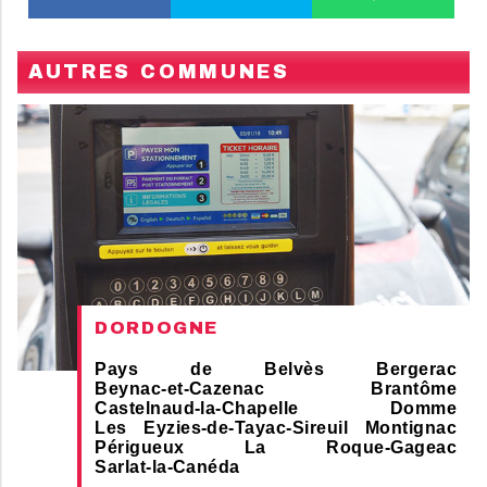
AUTRES COMMUNES
DORDOGNE
Pays de Belvès
Bergerac
Beynac-et-Cazenac
Brantôme
Castelnaud-la-Chapelle
Domme
Les Eyzies-de-Tayac-Sireuil
Montignac
Périgueux
La Roque-Gageac
Sarlat-la-Canéda